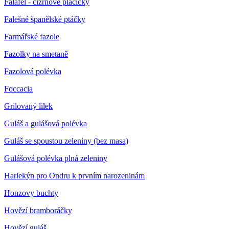
Falafel - cizrnové placičky
Falešné španělské ptáčky
Farmářské fazole
Fazolky na smetaně
Fazolová polévka
Foccacia
Grilovaný lilek
Guláš a gulášová polévka
Guláš se spoustou zeleniny (bez masa)
Gulášová polévka plná zeleniny
Harlekýn pro Ondru k prvním narozeninám
Honzovy buchty
Hovězí bramboráčky
Hovězí guláš