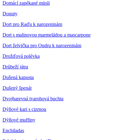
Domácí zapékané müsli
Donuty
Dort pro Raďu k narozeninám
Dort s malinovou marmeládou a mascarpone
Dort želvička pro Ondru k narozeninám
Drožďová polévka
Drůbeží játra
Dušená kapusta
Dušený špenát
Dvojbarevná tvarohová buchta
Dýňové kari s cizrnou
Dýňové muffiny
Enchiladas