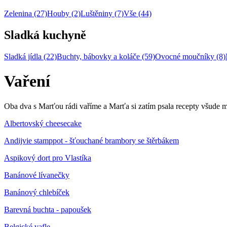
Zelenina (27)
Houby (2)
Luštěniny (7)
Vše (44)
Sladká kuchyně
Sladká jídla (22)
Buchty, bábovky a koláče (59)
Ovocné moučníky (8)
Vaření
Oba dva s Marťou rádi vaříme a Marťa si zatím psala recepty všude mo
Albertovský cheesecake
Andijvie stamppot - šťouchané brambory se štěrbákem
Aspikový dort pro Vlastíka
Banánové lívanečky
Banánový chlebíček
Barevná buchta - papoušek
Belgické vafle