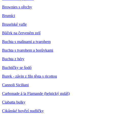
Brownies s ořechy
Brumíci
Bruselské vafle
Bůček na červeném zelí
Buchta s malinami a tvarohem
Buchta s tvarohem a borůvkami
Buchta z héry
Buchtičky se šodó
Burek - závin z filo těsta s ricottou
Cannoli Siciliani
Carbonade á la Flamande (belgický guláš)
Ciabatta bulky
Cikánské hovězí nudličky