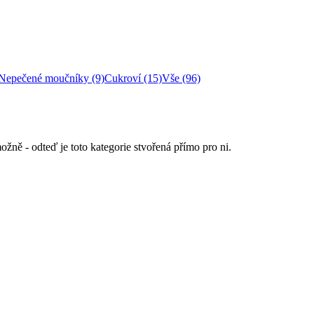
Nepečené moučníky (9)
Cukroví (15)
Vše (96)
žně - odteď je toto kategorie stvořená přímo pro ni.