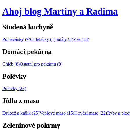
Ahoj blog Martiny a Radima
Studená kuchyně
Pomazánky (9)
Chlebíčky (1)
Saláty (8)
Vše (18)
Domácí pekárna
Chléb (8)
Ostatní pro pekárnu (8)
Polévky
Polévky (23)
Jídla z masa
Drůbež a králík (25)
Vepřové maso (15)
Hovězí maso (22)
Ryby a plod
Zeleninové pokrmy