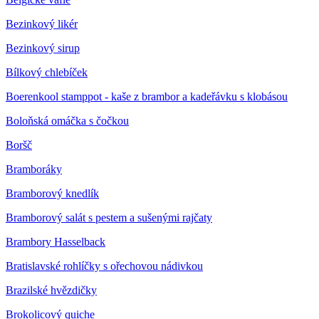
Bezinkový likér
Bezinkový sirup
Bílkový chlebíček
Boerenkool stamppot - kaše z brambor a kadeřávku s klobásou
Boloňská omáčka s čočkou
Boršč
Bramboráky
Bramborový knedlík
Bramborový salát s pestem a sušenými rajčaty
Brambory Hasselback
Bratislavské rohlíčky s ořechovou nádivkou
Brazilské hvězdičky
Brokolicový quiche