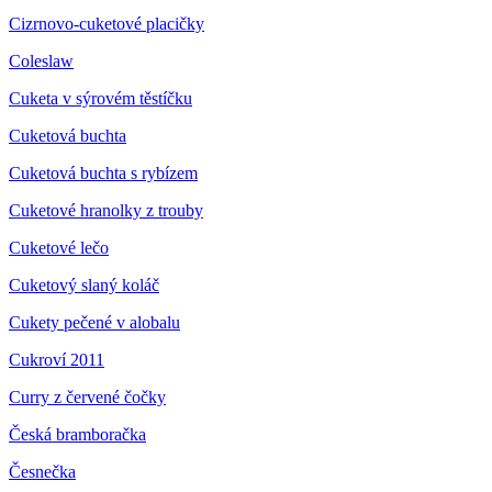
Cizrnovo-cuketové placičky
Coleslaw
Cuketa v sýrovém těstíčku
Cuketová buchta
Cuketová buchta s rybízem
Cuketové hranolky z trouby
Cuketové lečo
Cuketový slaný koláč
Cukety pečené v alobalu
Cukroví 2011
Curry z červené čočky
Česká bramboračka
Česnečka