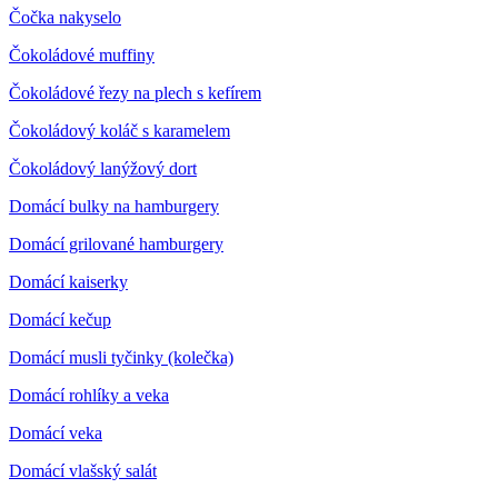
Čočka nakyselo
Čokoládové muffiny
Čokoládové řezy na plech s kefírem
Čokoládový koláč s karamelem
Čokoládový lanýžový dort
Domácí bulky na hamburgery
Domácí grilované hamburgery
Domácí kaiserky
Domácí kečup
Domácí musli tyčinky (kolečka)
Domácí rohlíky a veka
Domácí veka
Domácí vlašský salát