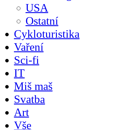
USA
Ostatní
Cykloturistika
Vaření
Sci-fi
IT
Miš maš
Svatba
Art
Vše