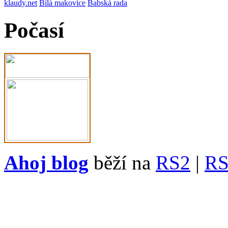
klaudy.net
Bílá makovice
Babská rada
Počasí
Ahoj blog
běží na
RS2
|
R