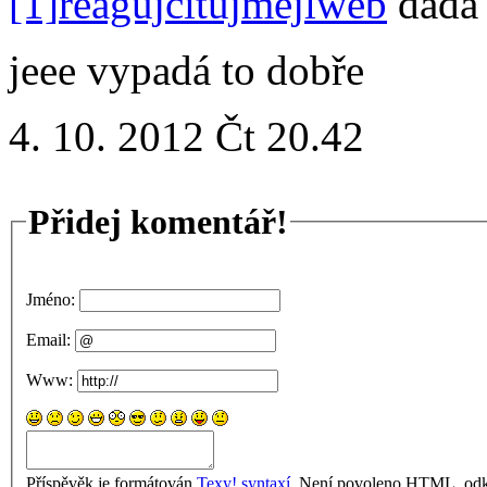
[1]
reaguj
cituj
mejl
web
dada
jeee vypadá to dobře
4. 10. 2012 Čt 20.42
Přidej komentář!
Jméno:
Email:
Www:
Příspěvěk je formátován
Texy! syntaxí
. Není povoleno HTML, odka