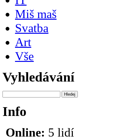
Miš maš
Svatba
Art
Vše
Vyhledávání
Info
Online:
5 lidí