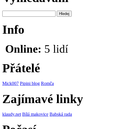
Info
Online:
5 lidí
Přátelé
Mick007
Pipini blog
Romča
Zajímavé linky
klaudy.net
Bílá makovice
Babská rada