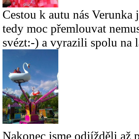
Cestou k autu nás Verunka j
tedy moc přemlouvat nemuse
svézt:-) a vyrazili spolu na 
Nakonec jsme odjížděli až po