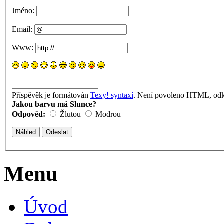
Jméno:
Email:
Www:
Příspěvěk je formátován
Texy! syntaxí
. Není povoleno HTML, odka
Jakou barvu má Slunce?
Odpověd:
Žlutou
Modrou
Menu
Úvod