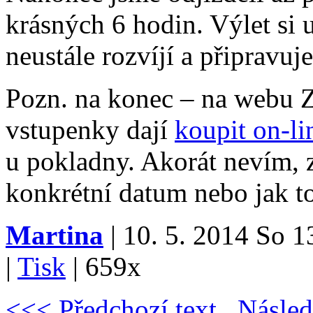
krásných 6 hodin. Výlet si
neustále rozvíjí a připravuj
Pozn. na konec – na webu Z
vstupenky dají
koupit on-li
u pokladny. Akorát nevím, 
konkrétní datum nebo jak to
Martina
| 10. 5. 2014 So 1
|
Tisk
|
659x
<<< Předchozí text
Násled