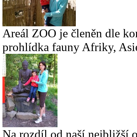
Areál ZOO je členěn dle kon
prohlídka fauny Afriky, Asie
Na rozdíl od naší nejbližš