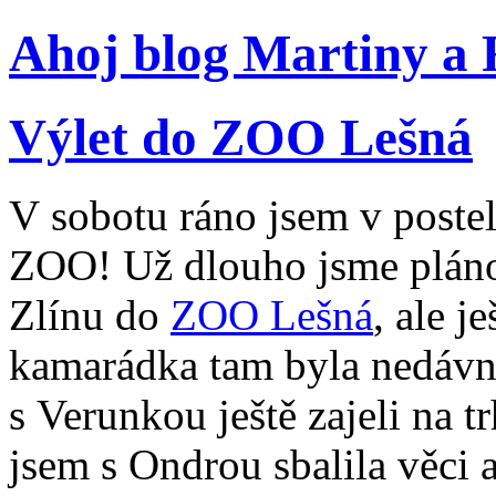
Ahoj blog Martiny a
Výlet do ZOO Lešná
V sobotu ráno jsem v postel
ZOO! Už dlouho jsme pláno
Zlínu do
ZOO Lešná
, ale j
kamarádka tam byla nedávno
s Verunkou ještě zajeli na t
jsem s Ondrou sbalila věci a