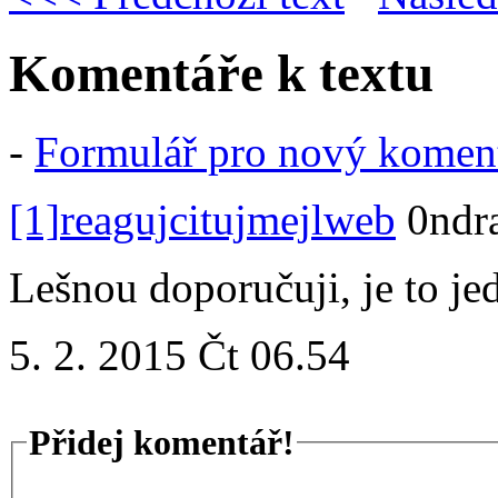
Komentáře k textu
-
Formulář pro nový komen
[1]
reaguj
cituj
mejl
web
0ndr
Lešnou doporučuji, je to je
5. 2. 2015 Čt 06.54
Přidej komentář!