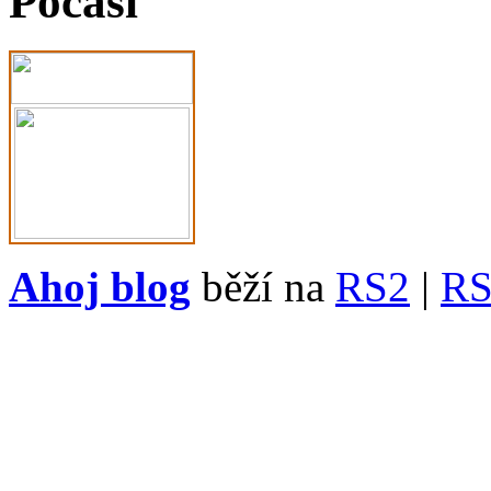
Počasí
Ahoj blog
běží na
RS2
|
R