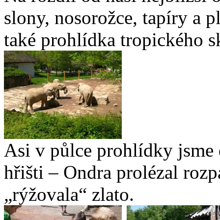
slony, nosorožce, tapíry a 
také prohlídka tropického s
Asi v půlce prohlídky jsme 
hřišti – Ondra prolézal roz
„rýžovala“ zlato.