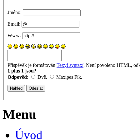
Jméno:
Email:
Www:
Příspěvěk je formátován
Texy! syntaxí
. Není povoleno HTML, odka
1 plus 1 jsou?
Odpověd:
Dvě.
Maxipes Fík.
Menu
Úvod