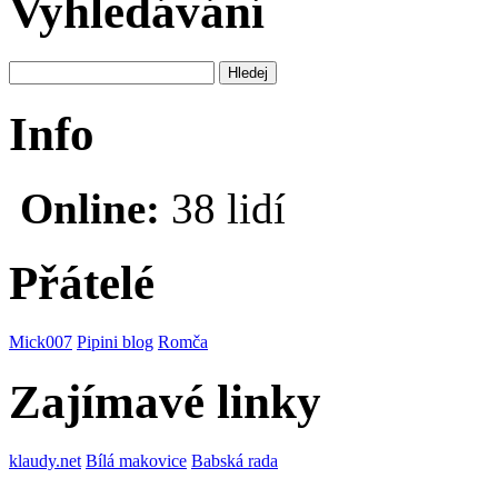
Vyhledávání
Info
Online:
38 lidí
Přátelé
Mick007
Pipini blog
Romča
Zajímavé linky
klaudy.net
Bílá makovice
Babská rada