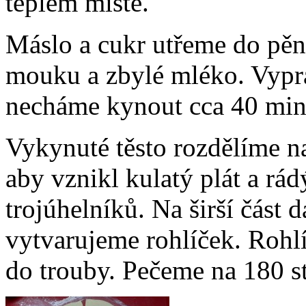
teplém místě.
Máslo a cukr utřeme do pěn
mouku a zbylé mléko. Vypra
necháme kynout cca 40 min
Vykynuté těsto rozdělíme na
aby vznikl kulatý plát a r
trojúhelníků. Na širší část
vytvarujeme rohlíček. Rohl
do trouby. Pečeme na 180 s