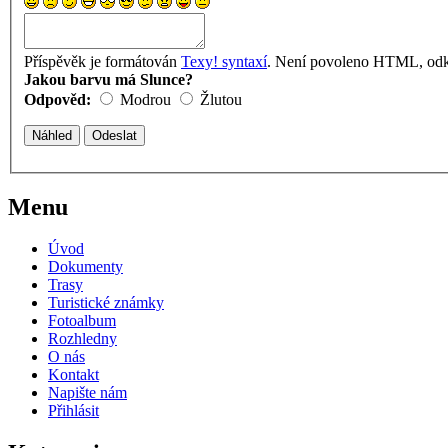
Příspěvěk je formátován
Texy! syntaxí
. Není povoleno HTML, odka
Jakou barvu má Slunce?
Odpověd:
Modrou
Žlutou
Menu
Úvod
Dokumenty
Trasy
Turistické známky
Fotoalbum
Rozhledny
O nás
Kontakt
Napište nám
Přihlásit