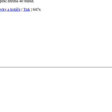
 pekl zhruba 40 minut.
vky a koláče
|
Tisk
|
647x