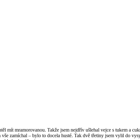
htěl mít mramorovanou. Takže jsem nejdřív ušlehal vejce s tukem a cu
vše zamíchal – bylo to docela husté. Tak dvě třetiny jsem vylil do vys