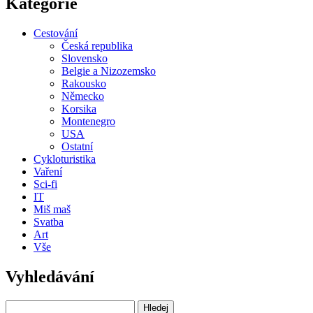
Kategorie
Cestování
Česká republika
Slovensko
Belgie a Nizozemsko
Rakousko
Německo
Korsika
Montenegro
USA
Ostatní
Cykloturistika
Vaření
Sci-fi
IT
Miš maš
Svatba
Art
Vše
Vyhledávání