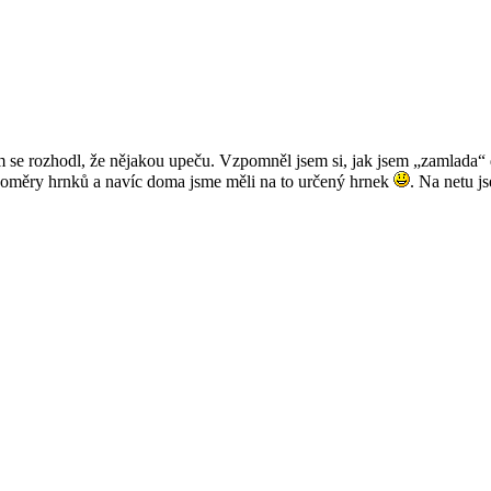
m se rozhodl, že nějakou upeču. Vzpomněl jsem si, jak jsem „zamlada
 poměry hrnků a navíc doma jsme měli na to určený hrnek
. Na netu j