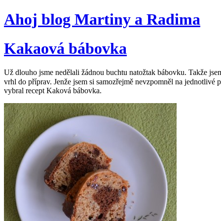
Ahoj blog Martiny a Radima
Kakaová bábovka
Už dlouho jsme nedělali žádnou buchtu natožtak bábovku. Takže jse
vrhl do příprav. Jenže jsem si samozřejmě nevzpomněl na jednotlivé
vybral recept Kaková bábovka.