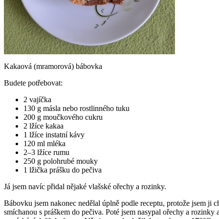
Kakaová (mramorová) bábovka
Budete potřebovat:
2 vajíčka
130 g másla nebo rostlinného tuku
200 g moučkového cukru
2 lžíce kakaa
1 lžíce instatní kávy
120 ml mléka
2–3 lžíce rumu
250 g polohrubé mouky
1 lžička prášku do pečiva
Já jsem navíc přidal nějaké vlašské ořechy a rozinky.
Bábovku jsem nakonec nedělal úplně podle receptu, protože jsem ji c
smíchanou s práškem do pečiva. Poté jsem nasypal ořechy a rozinky a 