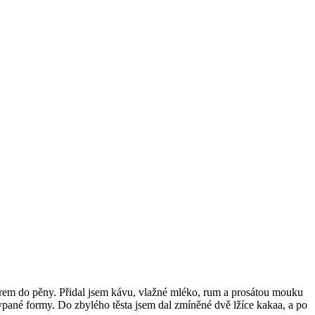
krem do pěny. Přidal jsem kávu, vlažné mléko, rum a prosátou mouku
ypané formy. Do zbylého těsta jsem dal zmíněné dvě lžíce kakaa, a po