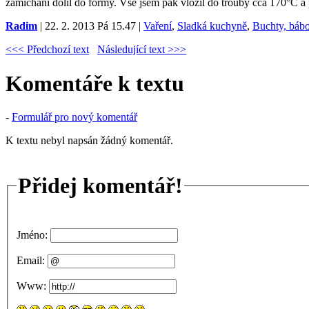
zamíchání dolil do formy. Vše jsem pak vložil do trouby cca 170°C a
Radim
| 22. 2. 2013 Pá 15.47 |
Vaření
,
Sladká kuchyně
,
Buchty, bábo
<<< Předchozí text
Následující text >>>
Komentáře k textu
-
Formulář pro nový komentář
K textu nebyl napsán žádný komentář.
Přidej komentář!
Jméno:
Email:
Www: