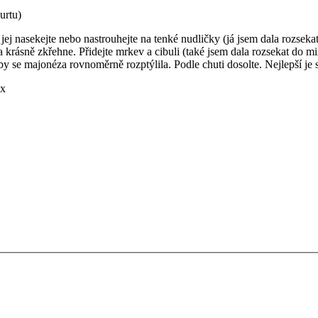
urtu)
k jej nasekejte nebo nastrouhejte na tenké nudličky (já jsem dala rozseka
u a krásně zkřehne. Přidejte mrkev a cibuli (také jsem dala rozsekat do
 se majonéza rovnoměrně rozptýlila. Podle chuti dosolte. Nejlepší je s
x