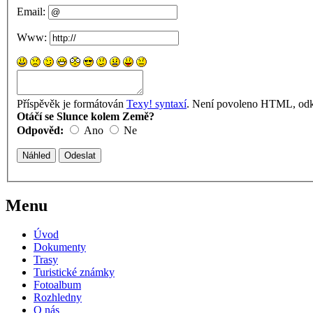
Email:
Www:
Příspěvěk je formátován
Texy! syntaxí
. Není povoleno HTML, odka
Otáčí se Slunce kolem Země?
Odpověd:
Ano
Ne
Menu
Úvod
Dokumenty
Trasy
Turistické známky
Fotoalbum
Rozhledny
O nás