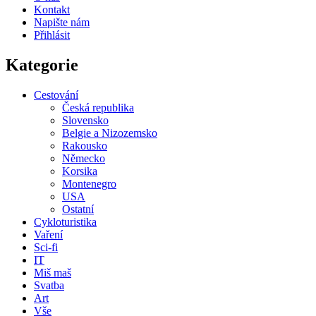
Kontakt
Napište nám
Přihlásit
Kategorie
Cestování
Česká republika
Slovensko
Belgie a Nizozemsko
Rakousko
Německo
Korsika
Montenegro
USA
Ostatní
Cykloturistika
Vaření
Sci-fi
IT
Miš maš
Svatba
Art
Vše