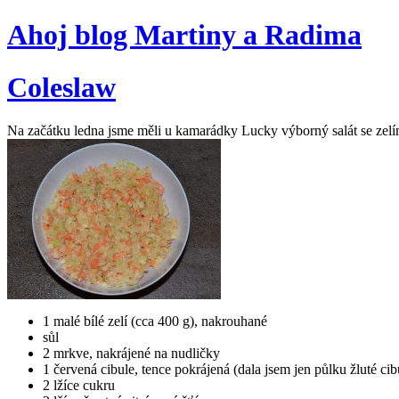
Ahoj blog Martiny a Radima
Coleslaw
Na začátku ledna jsme měli u kamarádky Lucky výborný salát se zelí
1 malé bílé zelí (cca 400 g), nakrouhané
sůl
2 mrkve, nakrájené na nudličky
1 červená cibule, tence pokrájená (dala jsem jen půlku žluté cib
2 lžíce cukru