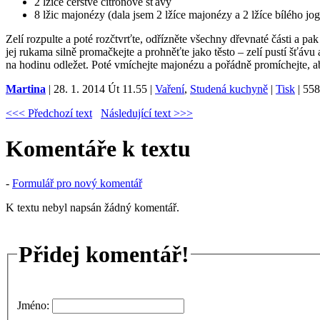
2 lžíce čerstvé citrónové šťávy
8 lžic majonézy (dala jsem 2 lžíce majonézy a 2 lžíce bílého jog
Zelí rozpulte a poté rozčtvrťte, odřízněte všechny dřevnaté části a pa
jej rukama silně promačkejte a prohněťte jako těsto – zelí pustí šťáv
na hodinu odležet. Poté vmíchejte majonézu a pořádně promíchejte, aby
Martina
| 28. 1. 2014 Út 11.55 |
Vaření
,
Studená kuchyně
|
Tisk
|
558
<<< Předchozí text
Následující text >>>
Komentáře k textu
-
Formulář pro nový komentář
K textu nebyl napsán žádný komentář.
Přidej komentář!
Jméno: