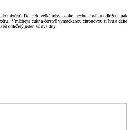
t do mixéru). Dejte do velké mísy, osolte, nechte chvilku odležet a pak
 mixéru). Vmíchejte cukr a čerstvě vymačkanou citrónovou šťávu a dejte
alát odleželý jeden až dva dny.