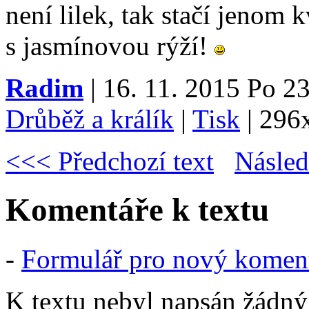
není lilek, tak stačí jenom
s jasmínovou rýží!
Radim
| 16. 11. 2015 Po 23
Drůběž a králík
|
Tisk
|
296
<<< Předchozí text
Násled
Komentáře k textu
-
Formulář pro nový komen
K textu nebyl napsán žádný