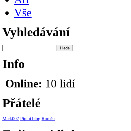
Vše
Vyhledávání
Info
Online:
10 lidí
Přátelé
Mick007
Pipini blog
Romča