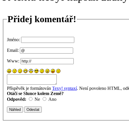
Přidej komentář!
Jméno:
Email:
Www:
Příspěvěk je formátován
Texy! syntaxí
. Není povoleno HTML, odka
Otáčí se Slunce kolem Země?
Odpověd:
Ne
Ano