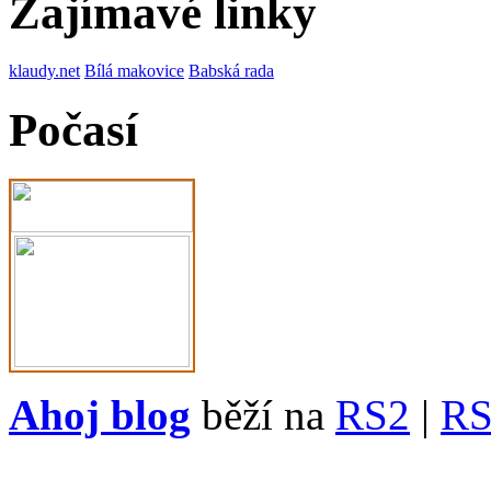
Zajímavé linky
klaudy.net
Bílá makovice
Babská rada
Počasí
Ahoj blog
běží na
RS2
|
R