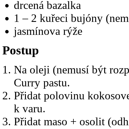
drcená bazalka
1 – 2 kuřeci bujóny (ne
jasmínova rýže
Postup
Na oleji (nemusí být rozp
Curry pastu.
Přidat polovinu kokosov
k varu.
Přidat maso + osolit (od