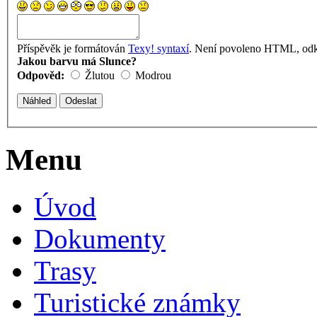
Příspěvěk je formátován
Texy! syntaxí
. Není povoleno HTML, odka
Jakou barvu má Slunce?
Odpověd:
Žlutou
Modrou
Menu
Úvod
Dokumenty
Trasy
Turistické známky