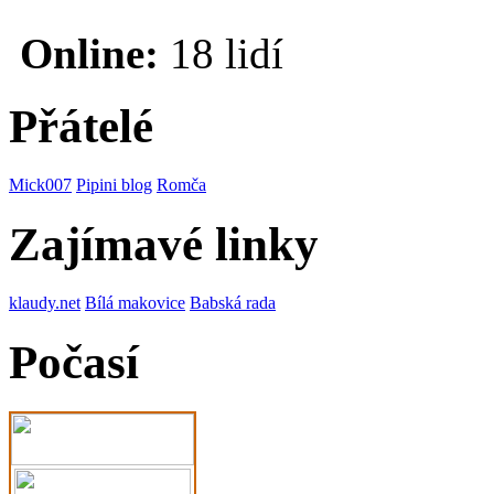
Online:
18 lidí
Přátelé
Mick007
Pipini blog
Romča
Zajímavé linky
klaudy.net
Bílá makovice
Babská rada
Počasí