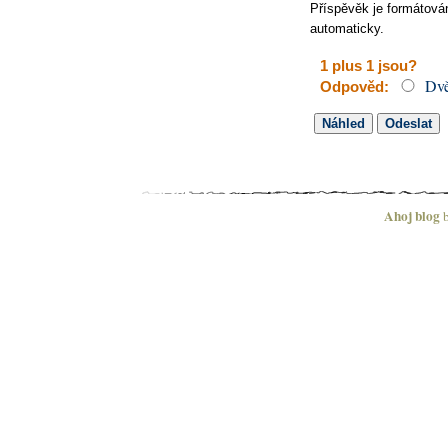
Příspěvěk je formátov
automaticky.
1 plus 1 jsou?
Dvě
Odpověd:
Ahoj blog
b