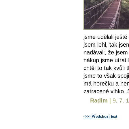
jsme udělali ještě
jsem lehl, tak jse
nadávali, že jsem 
nákup jsme utratil
chtěl to tak kvůli
jsme to však spoj
má horečku a nem
zatracené vlhko. 
Radim
| 9. 7. 
<<< Předchozí text