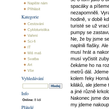
Napište nám
spacáky a píšem
Přihlásit
nezapomněli. Vyr
Kategorie
hodině, v době kd
Cestování
turisté se už vrac
Cykloturistika
pumpy se zastavu
Vaření
Ne, že by jsme se 
Sci-fi
naplnili flašky. A
IT
musí hrát a nakon
Miš maš
musí vyčistit zub
Svatba
čekáme ho na roz
Art
Vše
metrů dál. Jdeme
Vyhledávání
kolem řeky Horná
kiláků, ale jdeme
a jiné různě krko
Info
Nakonec jsme dora
Online:
8 lidí
my jdeme nakoupit
Přátelé