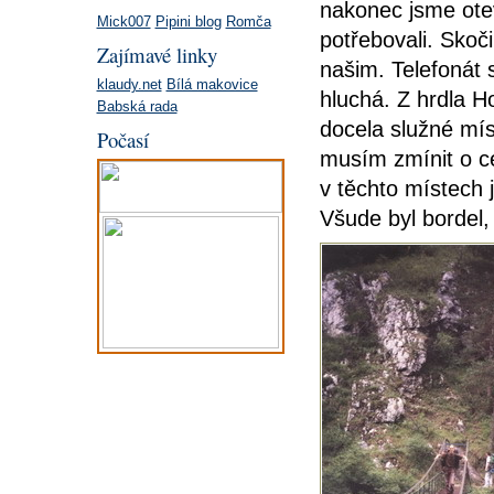
nakonec jsme ote
Mick007
Pipini blog
Romča
potřebovali. Skoči
Zajímavé linky
našim. Telefonát 
klaudy.net
Bílá makovice
hluchá. Z hrdla H
Babská rada
docela služné mís
Počasí
musím zmínit o ce
v těchto místech 
Všude byl bordel