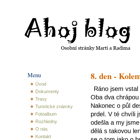
Ahoj blog Martiny a Radima
8. den - Kol
Menu
Úvod
Ráno jsem vstal
Dokumenty
Oba dva chrápou 
Trasy
Nakonec o půl des
Turistické známky
prdel. V té chvíl
Fotoalbum
Rozhledny
odešla a my jsme 
O nás
dělá s takovou le
Kontakt
se o tom jako o b